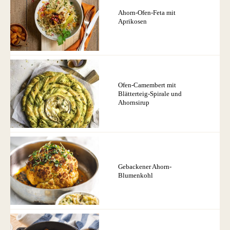
Ahorn-Ofen-Feta mit
Aprikosen
Ofen-Camembert mit
Blätterteig-Spirale und
Ahornsirup
Gebackener Ahorn-
Blumenkohl