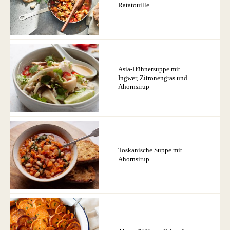
Ratatouille
Asia-Hühnersuppe mit
Ingwer, Zitronengras und
Ahornsirup
Toskanische Suppe mit
Ahornsirup