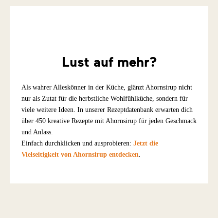
Lust auf mehr?
Als wahrer Alleskönner in der Küche, glänzt Ahornsirup nicht
nur als Zutat für die herbstliche Wohlfühlküche, sondern für
viele weitere Ideen.
In unserer Rezeptdatenbank erwarten dich
über 450 kreative Rezepte mit Ahornsirup für jeden Geschmack
und Anlass.
Einfach durchklicken und ausprobieren:
Jetzt die
Vielseitigkeit von Ahornsirup entdecken
.