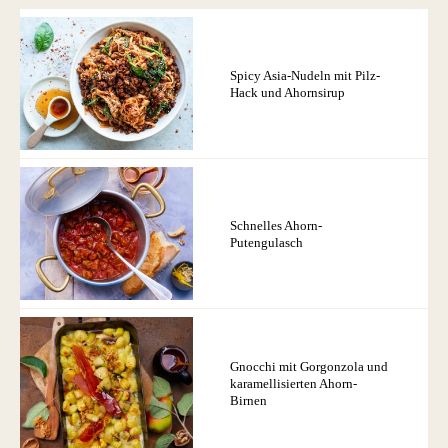
Spicy Asia-Nudeln mit Pilz-
Hack und Ahornsirup
Schnelles Ahorn-
Putengulasch
Gnocchi mit Gorgonzola und
karamellisierten Ahorn-
Birnen