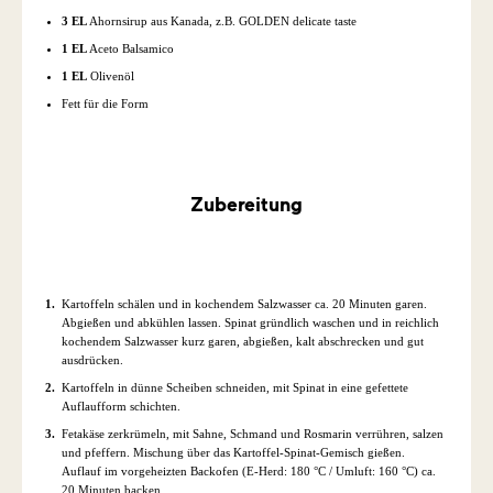
3 EL
Ahornsirup aus Kanada, z.B. GOLDEN delicate taste
1 EL
Aceto Balsamico
1 EL
Olivenöl
Fett für die Form
Zubereitung
Kartoffeln schälen und in kochendem Salzwasser ca. 20 Minuten garen.
Abgießen und abkühlen lassen. Spinat gründlich waschen und in reichlich
kochendem Salzwasser kurz garen, abgießen, kalt abschrecken und gut
ausdrücken.
Kartoffeln in dünne Scheiben schneiden, mit Spinat in eine gefettete
Auflaufform schichten.
Fetakäse zerkrümeln, mit Sahne, Schmand und Rosmarin verrühren, salzen
und pfeffern. Mischung über das Kartoffel-Spinat-Gemisch gießen.
Auflauf im vorgeheizten Backofen (E-Herd: 180 °C / Umluft: 160 °C) ca.
20 Minuten backen.