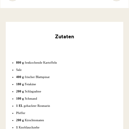
Zutaten
800 g
festkochende Kartoffeln
Salz
400 g
frischer Blattspinat
180 g
Fetakäse
200 g
Schlagsahne
100 g
Schmand
1 EL
gehackter Rosmarin
Pfeffer
200 g
Kirschtomaten
1
Knoblauchzehe