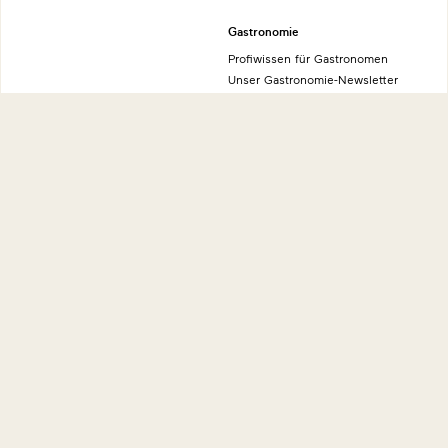
Gastronomie
Profiwissen für Gastronomen
Unser Gastronomie-Newsletter
Willkommen im Maple Deli
Jeunes Restaurateurs
Die natürliche Alternative
Sonstiges
Vegan kochen
Bezugsquellen
Mind, Body & Food
News & Presse
Sportler-Geheimtipp
Datenschutzerklärung
Natürliche Energiequelle
Erklärung zur Barrierefreiheit
Kraft der Natur
Nutzungsbedingungen
Impressum
Über uns
Kontakt
Forschung & Entwicklung
International
Geschichte