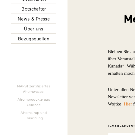
Botschafter
Me
News & Presse
Über uns
Bezugsquellen
Bleiben Sie a
über Veransta
Kanada“. Wähl
erhalten möch
NAPSI zertifiziertes
Unter allen N
Ahornwasser
Newsletter ve
Ahornprodukte aus
Wojtko.
Hier
f
Quebec
Ahornsirup und
Forschung
E-MAIL-ADRES