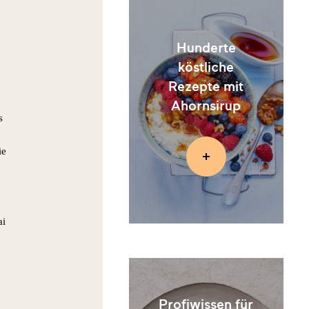
Hunderte
köstliche
Rezepte mit
Ahornsirup
s
ie
ai
Profiwissen für