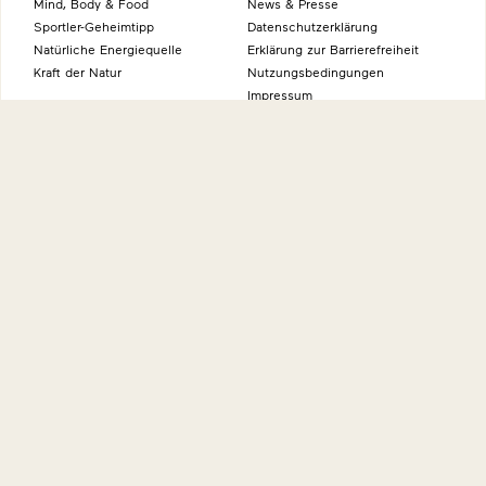
Mind, Body & Food
News & Presse
Sportler-Geheimtipp
Datenschutzerklärung
Natürliche Energiequelle
Erklärung zur Barrierefreiheit
Kraft der Natur
Nutzungsbedingungen
Impressum
Über uns
Kontakt
Forschung & Entwicklung
International
Geschichte
Umwelt
Wissenswertes