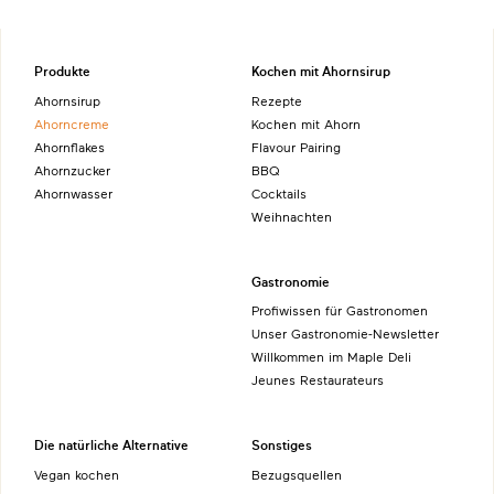
Produkte
Kochen mit Ahornsirup
Ahornsirup
Rezepte
Ahorncreme
Kochen mit Ahorn
Ahornflakes
Flavour Pairing
Ahornzucker
BBQ
Ahornwasser
Cocktails
Weihnachten
Gastronomie
Profiwissen für Gastronomen
Unser Gastronomie-Newsletter
Willkommen im Maple Deli
Jeunes Restaurateurs
Die natürliche Alternative
Sonstiges
Vegan kochen
Bezugsquellen