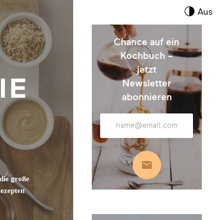
Kont
Aus
umsc
Chance auf ein
Kochbuch –
jetzt
IE
Newsletter
abonnieren
T
E-
Mail-
Adresse
Abonnieren
die große
Rezepten