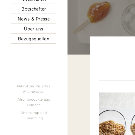
Botschafter
News & Presse
Über uns
Bezugsquellen
NAPSI zertifiziertes
Ahornwasser
Ahornprodukte aus
Quebec
Ahornsirup und
Forschung