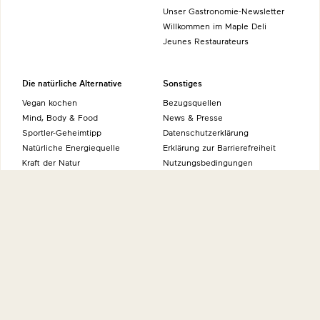
Unser Gastronomie-Newsletter
Willkommen im Maple Deli
Jeunes Restaurateurs
Die natürliche Alternative
Sonstiges
Vegan kochen
Bezugsquellen
Mind, Body & Food
News & Presse
Sportler-Geheimtipp
Datenschutzerklärung
Natürliche Energiequelle
Erklärung zur Barrierefreiheit
Kraft der Natur
Nutzungsbedingungen
Impressum
Über uns
Kontakt
Forschung & Entwicklung
International
Geschichte
Umwelt
Wissenswertes