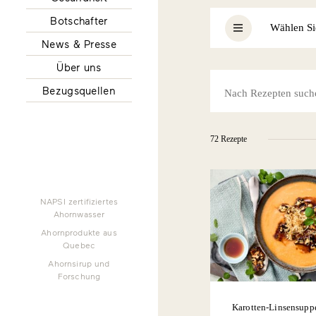
Botschafter
Wählen Si
News & Presse
Über uns
ALLE
Bezugsquellen
OHNE NÜSSE U
LAKTOSEFREI
OHNE EI
72 Rezepte
VEGETARISCH
VEGAN
NAPSI zertifiziertes
Ahornwasser
Ahornprodukte aus
Quebec
Ahornsirup und
Forschung
Karotten-Linsensupp