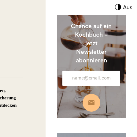
Kont
Aus
umsc
Chance auf ein
Kochbuch –
jetzt
Newsletter
abonnieren
E-
Mail-
Adresse
en,
icherung
Abonnieren
Entdecken