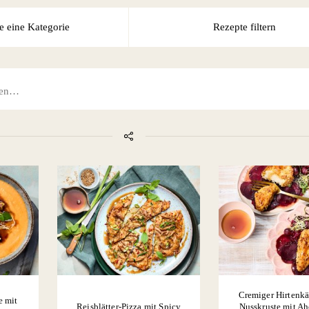
e eine Kategorie
Rezepte filtern
ND ERDNÜSSE
Cremiger Hirtenkä
e mit
Reisblätter-Pizza mit Spicy
Nusskruste mit Ah