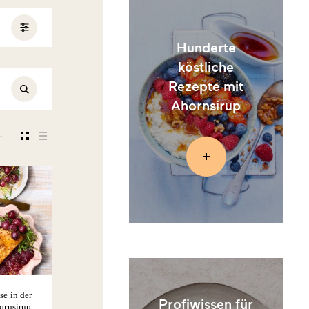
Hunderte
köstliche
Rezepte mit
Ahornsirup
se in der
Profiwissen für
ornsirup