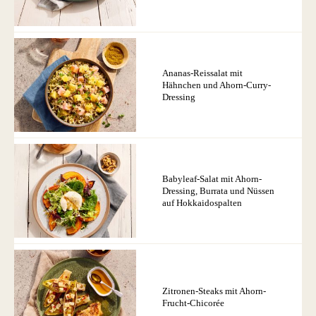
Ananas-Reissalat mit
Hähnchen und Ahorn-Curry-
Dressing
Babyleaf-Salat mit Ahorn-
Dressing, Burrata und Nüssen
auf Hokkaidospalten
Zitronen-Steaks mit Ahorn-
Frucht-Chicorée