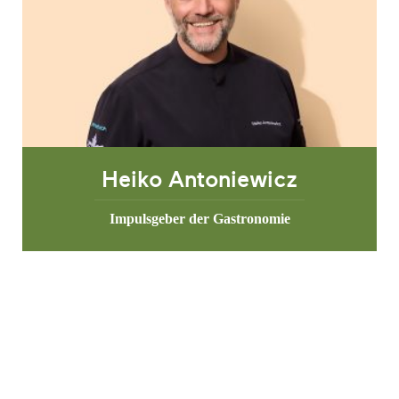
Heiko Antoniewicz
Impulsgeber der Gastronomie