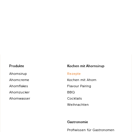
Produkte
Kochen mit Ahornsirup
Ahornsirup
Rezepte
Ahorncreme
Kochen mit Ahorn
Ahornflakes
Flavour Pairing
Ahornzucker
BBQ
Ahornwasser
Cocktails
Weihnachten
Gastronomie
Profiwissen für Gastronomen