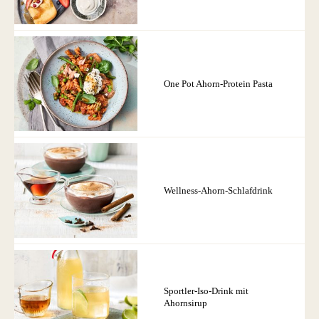
One Pot Ahorn-Protein Pasta
Wellness-Ahorn-Schlafdrink
Sportler-Iso-Drink mit
Ahornsirup