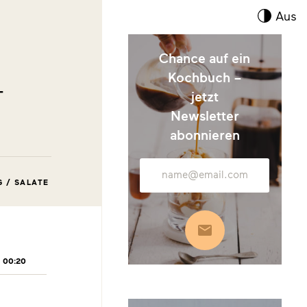
Kont
Aus
umsc
Chance auf ein
Kochbuch –
-
jetzt
Newsletter
abonnieren
E-
Mail-
G / SALATE
Adresse
Abonnieren
00:20