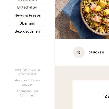
Botschafter
News & Presse
Über uns
Bezugsquellen
DRUCKEN
NAPSI zertifiziertes
Ahornwasser
Ahornprodukte aus
Quebec
Ahornsirup und
Z
Forschung