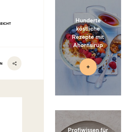
Hunderte
LEICHT
köstliche
Rezepte mit
Ahornsirup
EN
Profiwissen für