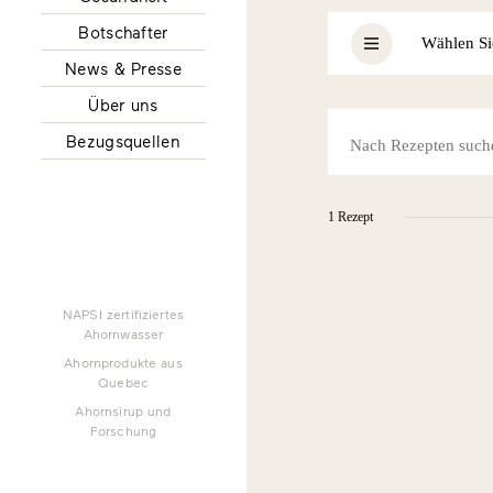
Botschafter
Wählen Si
News & Presse
Über uns
Bezugsquellen
1 Rezept
NAPSI zertifiziertes
Ahornwasser
Ahornprodukte aus
Quebec
Ahornsirup und
Forschung