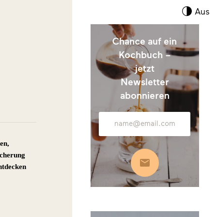
Kont
Aus
umsc
Chance auf ein
Kochbuch –
jetzt
Newsletter
abonnieren
E-
Mail-
Adresse
en,
icherung
Abonnieren
Entdecken