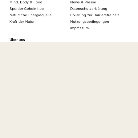
Mind, Body & Food
News & Presse
Sportler-Geheimtipp
Datenschutzerklärung
Natürliche Energiequelle
Erklärung zur Barrierefreiheit
Kraft der Natur
Nutzungsbedingungen
Impressum
Über uns
Kontakt
Forschung & Entwicklung
International
Geschichte
Umwelt
Wissenswertes