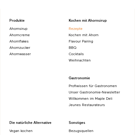
Produkte
Kochen mit Ahornsirup
Ahornsirup
Rezepte
Ahorncreme
Kochen mit Ahorn
Ahornflakes
Flavour Pairing
Ahornzucker
BBQ
Ahornwasser
Cocktails
Weihnachten
Gastronomie
Profiwissen für Gastronomen
Unser Gastronomie-Newsletter
Willkommen im Maple Deli
Jeunes Restaurateurs
Die natürliche Alternative
Sonstiges
Vegan kochen
Bezugsquellen