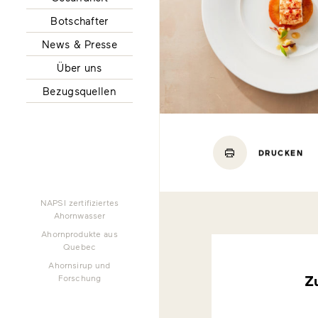
Botschafter
News & Presse
Über uns
Bezugsquellen
DRUCKEN
NAPSI zertifiziertes
Ahornwasser
Ahornprodukte aus
Quebec
Ahornsirup und
Z
Forschung