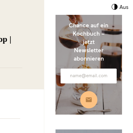
Kont
Aus
umsc
Chance auf ein
Kochbuch –
op |
jetzt
Newsletter
abonnieren
E-
Mail-
Adresse
Abonnieren