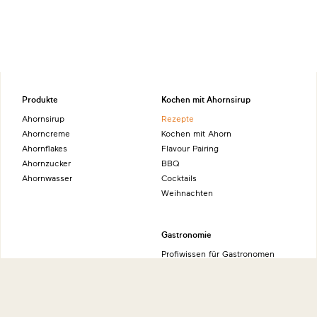
Produkte
Kochen mit Ahornsirup
Ahornsirup
Rezepte
Ahorncreme
Kochen mit Ahorn
Ahornflakes
Flavour Pairing
Ahornzucker
BBQ
Ahornwasser
Cocktails
Weihnachten
Gastronomie
Profiwissen für Gastronomen
Unser Gastronomie-Newsletter
Willkommen im Maple Deli
Jeunes Restaurateurs