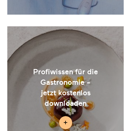
Profiwissen für die
Gastronomie -
jetzt kostenlos
downloaden