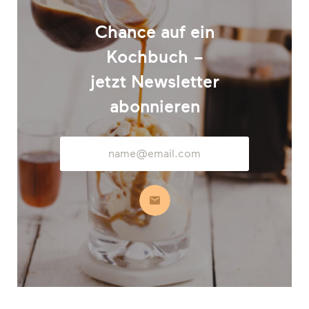
Chance auf ein
Kochbuch –
jetzt Newsletter
abonnieren
E-
Mail-
Adresse
Abonnieren