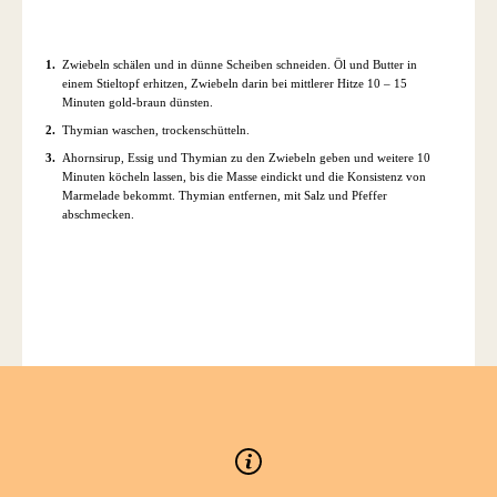
Zwiebeln schälen und in dünne Scheiben schneiden. Öl und Butter in
einem Stieltopf erhitzen, Zwiebeln darin bei mittlerer Hitze 10 – 15
Minuten gold-braun dünsten.
Thymian waschen, trockenschütteln.
Ahornsirup, Essig und Thymian zu den Zwiebeln geben und weitere 10
Minuten köcheln lassen, bis die Masse eindickt und die Konsistenz von
Marmelade bekommt. Thymian entfernen, mit Salz und Pfeffer
abschmecken.