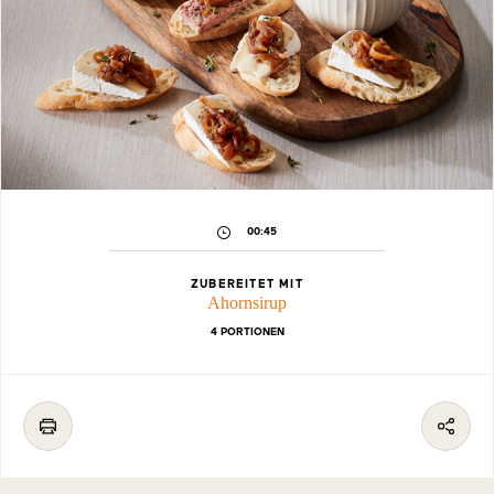
00:45
ZUBEREITET MIT
Ahornsirup
4 PORTIONEN