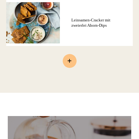
Leinsamen-Cracker mit
zweierlei Ahorn-Dips