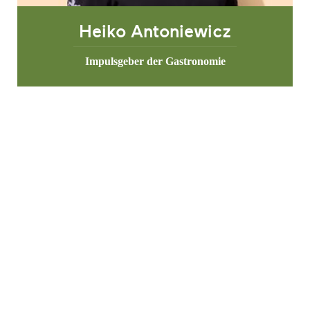
Heiko Antoniewicz
Impulsgeber der Gastronomie