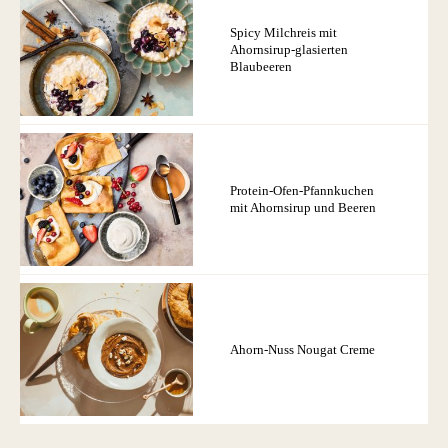
Spicy Milchreis mit
Ahornsirup-glasierten
Blaubeeren
Protein-Ofen-Pfannkuchen
mit Ahornsirup und Beeren
Ahorn-Nuss Nougat Creme