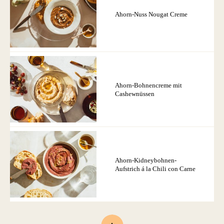
Ahorn-Nuss Nougat Creme
Ahorn-Bohnencreme mit
Cashewnüssen
Ahorn-Kidneybohnen-
Aufstrich á la Chili con Carne