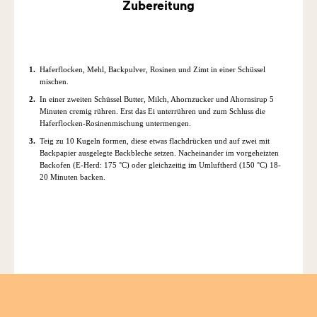
Zubereitung
Haferflocken, Mehl, Backpulver, Rosinen und Zimt in einer Schüssel
mischen.
In einer zweiten Schüssel Butter, Milch, Ahornzucker und Ahornsirup 5
Minuten cremig rühren. Erst das Ei unterrühren und zum Schluss die
Haferflocken-Rosinenmischung untermengen.
Teig zu 10 Kugeln formen, diese etwas flachdrücken und auf zwei mit
Backpapier ausgelegte Backbleche setzen. Nacheinander im vorgeheizten
Backofen (E-Herd: 175 °C) oder gleichzeitig im Umluftherd (150 °C) 18-
20 Minuten backen.