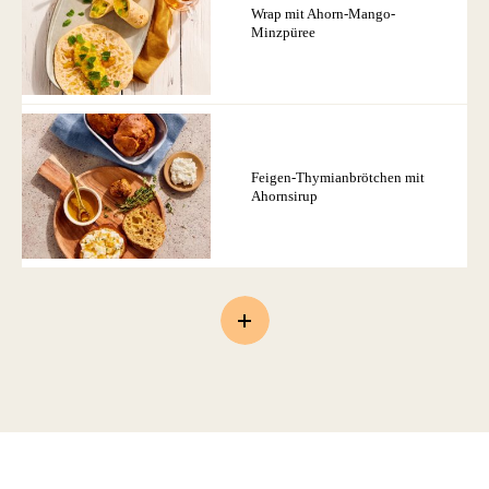
Wrap mit Ahorn-Mango-
Minzpüree
Feigen-Thymianbrötchen mit
Ahornsirup