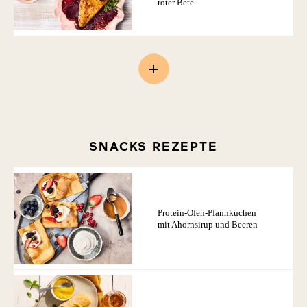
roter Bete
SNACKS REZEPTE
Protein-Ofen-Pfannkuchen
mit Ahornsirup und Beeren