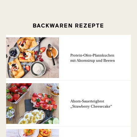
BACKWAREN REZEPTE
Protein-Ofen-Pfannkuchen
mit Ahornsirup und Beeren
Ahorn-Sauerteigbrot
„Strawberry Cheesecake“