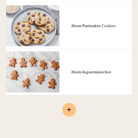
Ahorn-Pastinaken Cookies
Ahorn-Ingwermännchen