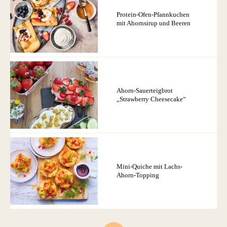
Protein-Ofen-Pfannkuchen
mit Ahornsirup und Beeren
Ahorn-Sauerteigbrot
„Strawberry Cheesecake“
Mini-Quiche mit Lachs-
Ahorn-Topping