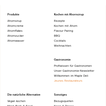
Produkte
Kochen mit Ahornsirup
Ahornsirup
Rezepte
Ahorncreme
Kochen mit Ahorn
Ahornflakes
Flavour Pairing
Ahornzucker
BBQ
Ahornwasser
Cocktails
Weihnachten
Gastronomie
Profiwissen für Gastronomen
Unser Gastronomie-Newsletter
Willkommen im Maple Deli
Jeunes Restaurateurs
Die natürliche Alternative
Sonstiges
Vegan kochen
Bezugsquellen
Mind, Body & Food
News & Presse