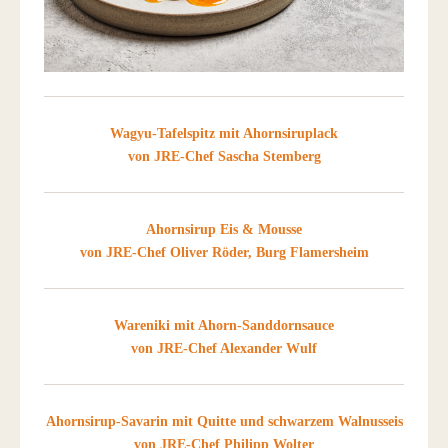
Wagyu-Tafelspitz mit Ahornsiruplack
von JRE-Chef Sascha Stemberg
Ahornsirup Eis & Mousse
von JRE-Chef Oliver Röder, Burg Flamersheim
Wareniki mit Ahorn-Sanddornsauce
von JRE-Chef Alexander Wulf
Ahornsirup-Savarin mit Quitte und schwarzem Walnusseis
von JRE-Chef Philipp Wolter