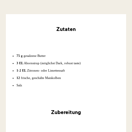
Zutaten
75 g
gesalzene Butter
3 EL
Ahornsirup (möglichst Dark, robust taste)
1-2 EL
Zitronen- oder Limettensaft
12
frische, geschälte Maiskolben
Salz
Zubereitung