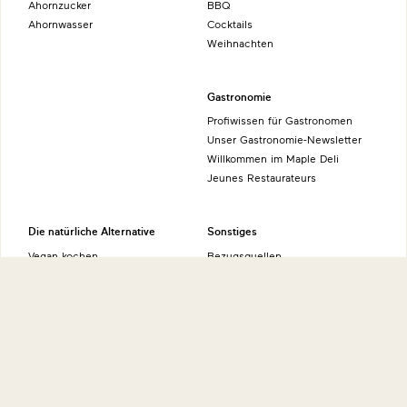
Ahornzucker
BBQ
Ahornwasser
Cocktails
Weihnachten
Gastronomie
Profiwissen für Gastronomen
Unser Gastronomie-Newsletter
Willkommen im Maple Deli
Jeunes Restaurateurs
Die natürliche Alternative
Sonstiges
Vegan kochen
Bezugsquellen
Mind, Body & Food
News & Presse
Sportler-Geheimtipp
Datenschutzerklärung
Natürliche Energiequelle
Erklärung zur Barrierefreiheit
Kraft der Natur
Nutzungsbedingungen
Impressum
Über uns