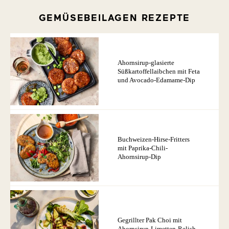
GEMÜSEBEILAGEN REZEPTE
Ahornsirup-glasierte
Süßkartoffellaibchen mit Feta
und Avocado-Edamame-Dip
Buchweizen-Hirse-Fritters
mit Paprika-Chili-
Ahornsirup-Dip
Gegrillter Pak Choi mit
Ahornsirup-Limetten-Relish