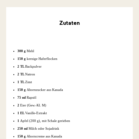
Zutaten
300 g
Mehl
150 g
kernige Haferflocken
2 TL
Backpulver
2 TL
Natron
1 TL
Zimt
150 g
Ahornzucker aus Kanada
75 ml
Rapsöl
2
Eier (Gew.-Kl. M)
1 EL
Vanille-Extrakt
1
Apfel (200 g), mit Schale gerieben
250 ml
Milch oder Sojadrink
150 g
Ahorncreme aus Kanada