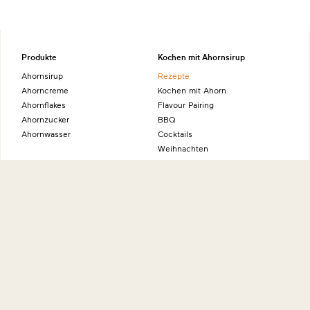
Produkte
Kochen mit Ahornsirup
Ahornsirup
Rezepte
Ahorncreme
Kochen mit Ahorn
Ahornflakes
Flavour Pairing
Ahornzucker
BBQ
Ahornwasser
Cocktails
Weihnachten
Gastronomie
Profiwissen für Gastronomen
Unser Gastronomie-Newsletter
Willkommen im Maple Deli
Jeunes Restaurateurs
Die natürliche Alternative
Sonstiges