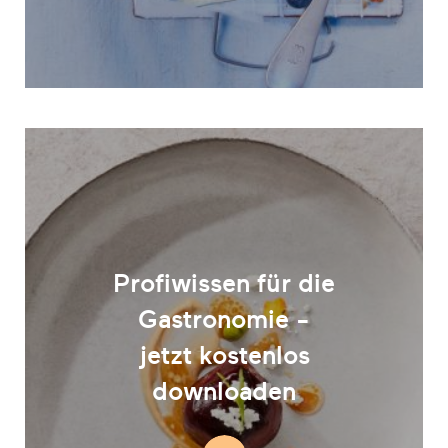
Profiwissen für die
Gastronomie -
jetzt kostenlos
downloaden