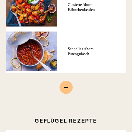
Glasierte Ahorn-
Hähnchenkeulen
Schnelles Ahorn-
Putengulasch
GEFLÜGEL REZEPTE