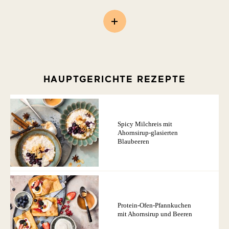
HAUPTGERICHTE REZEPTE
Spicy Milchreis mit
Ahornsirup-glasierten
Blaubeeren
Protein-Ofen-Pfannkuchen
mit Ahornsirup und Beeren