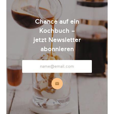
Chance auf ein
Kochbuch –
jetzt Newsletter
abonnieren
E-
Mail-
Adresse
Abonnieren