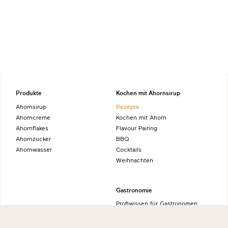
Produkte
Kochen mit Ahornsirup
Ahornsirup
Rezepte
Ahorncreme
Kochen mit Ahorn
Ahornflakes
Flavour Pairing
Ahornzucker
BBQ
Ahornwasser
Cocktails
Weihnachten
Gastronomie
Profiwissen für Gastronomen
Unser Gastronomie-Newsletter
Willkommen im Maple Deli