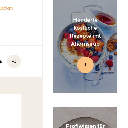
ucker
Hunderte
köstliche
Rezepte mit
Ahornsirup
EN
Profiwissen für