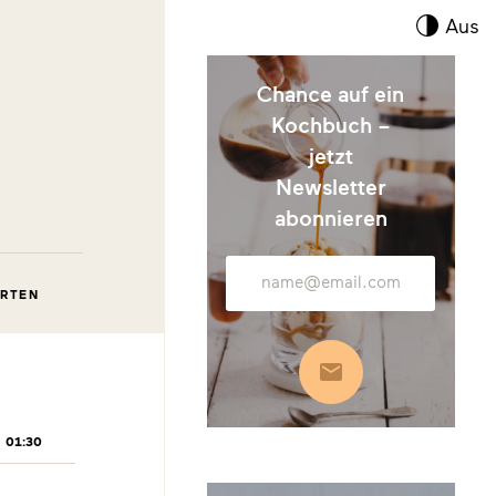
Kont
Aus
umsc
Chance auf ein
Kochbuch –
jetzt
Newsletter
abonnieren
E-
Mail-
ORTEN
Adresse
Abonnieren
01:30