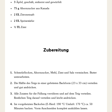
3
Äpfel, geschält, entkernt und gewürfelt
75 g
Ahornzucker aus Kanada
2 EL
Zitronensaft
2 EL
Speisestärke
½ TL
Zimt
Zubereitung
Schmelzflocken, Ahornzucker, Mehl, Zimt und Salz vermischen. Butter
unterarbeiten.
Die Hälfte des Teigs in einer gefetteten Backform (23 x 33 cm) verteilen
und gut andrücken.
Alle Zutaten für die Füllung verrühren und auf dem Teig verteilen.
Restlichen Teig darauf verteilen und leicht andrücken.
Im vorgeheizten Backofen (E-Herd: 190 °C/ Umluft: 170 °C) ca. 50
Minuten backen. Vorm Anschneiden komplett auskühlen lassen.