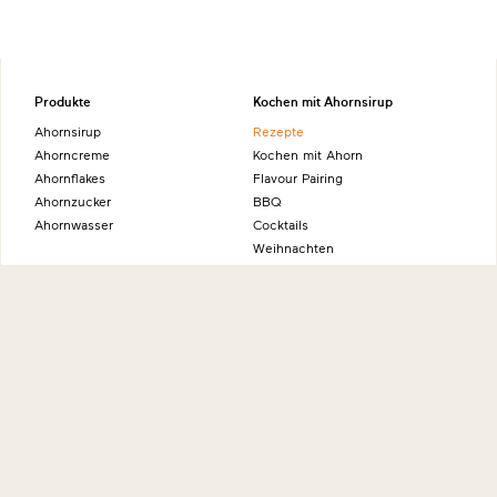
Produkte
Kochen mit Ahornsirup
Ahornsirup
Rezepte
Ahorncreme
Kochen mit Ahorn
Ahornflakes
Flavour Pairing
Ahornzucker
BBQ
Ahornwasser
Cocktails
Weihnachten
Gastronomie
Profiwissen für Gastronomen
Unser Gastronomie-Newsletter
Willkommen im Maple Deli
Jeunes Restaurateurs
Die natürliche Alternative
Sonstiges