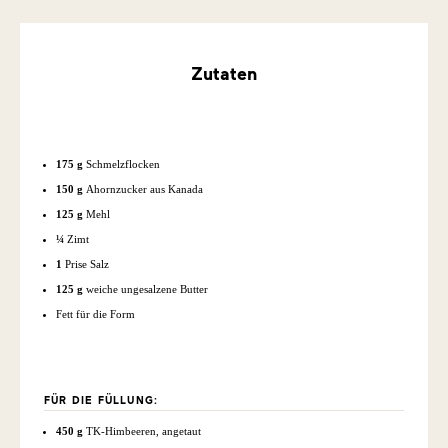
Zutaten
175 g
Schmelzflocken
150 g
Ahornzucker aus Kanada
125 g
Mehl
¼
Zimt
1
Prise Salz
125 g
weiche ungesalzene Butter
Fett für die Form
FÜR DIE FÜLLUNG:
450 g
TK-Himbeeren, angetaut