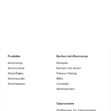
Produkte
Kochen mit Ahornsirup
Ahornsirup
Rezepte
Ahorncreme
Kochen mit Ahorn
Ahornflakes
Flavour Pairing
Ahornzucker
BBQ
Ahornwasser
Cocktails
Weihnachten
Gastronomie
Profiwissen für Gastronomen